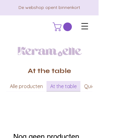
De webshop opent binnenkort
At the table
Alle producten
At the table
Quiet moments
Nog geen producten...