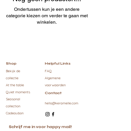
Ondertussen kun je een andere
categorie kiezen om verder te gaan met
winkelen.
Shop
Helpful Links
Bekijk de
FAQ
collectie
Algemene
At the table
voorwaarden
Quiet moments
Contact
Seasonal
hello@keramelle.com
collection
Cadeaubon
Schrijf me in voor happy mail!