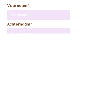
Voornaam
Achternaam
E-mailadres
Ik wil me abonneren op je
mailinglijst.
Verzenden